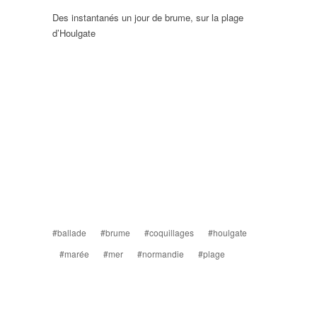
Des instantanés un jour de brume, sur la plage
d’Houlgate
#ballade
#brume
#coquillages
#houlgate
#marée
#mer
#normandie
#plage