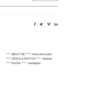
***** ABOUT ME ***** :
Infos and Links
***** VIDEOS & PHOTOS ***** :
Hashka
***** SOCIAL ***** :
Instagram