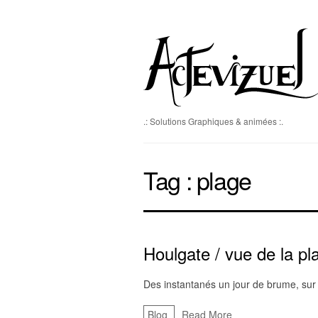
.: Solutions Graphiques & animées :.
Tag :
plage
Houlgate / vue de la pl
Des instantanés un jour de brume, sur 
Blog
Read More