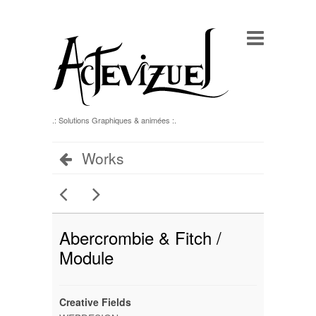
.: Solutions Graphiques & animées :.
Works
Abercrombie & Fitch /
Module
Creative Fields