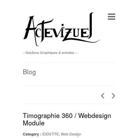
.: Solutions Graphiques & animées :.
Blog
Timographie 360 / Webdesign
Module
Category :
IDENTITE
,
Web Design