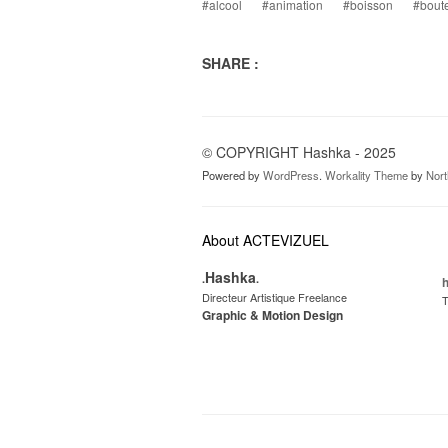
#alcool
#animation
#boisson
#boute
SHARE :
© COPYRIGHT Hashka - 2025
Powered by
WordPress
.
Workality Theme
by
Nor
About ACTEVIZUEL
Hashka
.
.
Directeur Artistique Freelance
T
Graphic & Motion Design