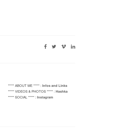
***** ABOUT ME ***** :
Infos and Links
***** VIDEOS & PHOTOS ***** :
Hashka
***** SOCIAL ***** :
Instagram