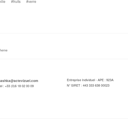
ille
#fruits
#verre
theme
Entreprise Individuel - APE : 923A
hashka@actevizuel.com
N° SIRET : 443 333 638 00023
el : +33 (0)6 18 02 00 09