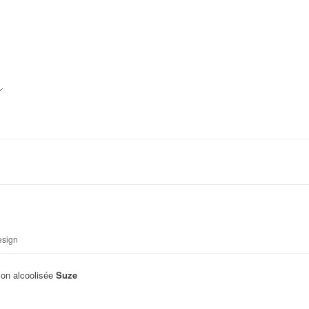
esign
son alcoolisée
Suze