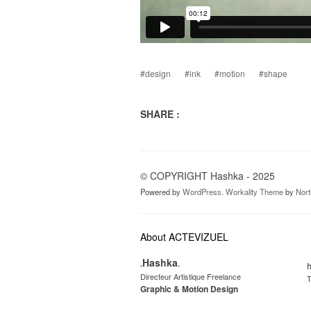
#design
#ink
#motion
#shape
SHARE :
© COPYRIGHT Hashka - 2025
Powered by
WordPress
.
Workality Theme
by
Nor
About ACTEVIZUEL
Hashka
.
.
Directeur Artistique Freelance
T
Graphic & Motion Design