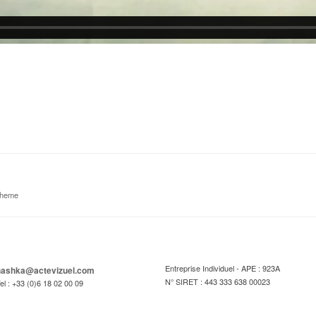
theme
Entreprise Individuel - APE : 923A
hashka@actevizuel.com
N° SIRET : 443 333 638 00023
el : +33 (0)6 18 02 00 09