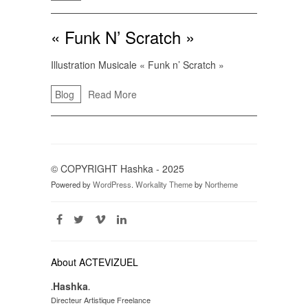
« Funk N’ Scratch »
Illustration Musicale « Funk n’ Scratch »
Blog
Read More
© COPYRIGHT Hashka - 2025
Powered by
WordPress
.
Workality Theme
by
Northeme
About ACTEVIZUEL
Hashka
.
.
Directeur Artistique Freelance